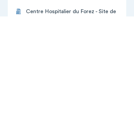
Centre Hospitalier du Forez - Site de
Montbrison (Montbrison)
Avenue des Monts du Soir
BP 219
42605 Montbrison Cedex
Localiser la direction
+
−