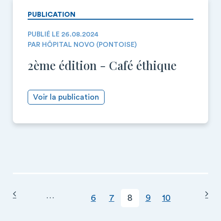
PUBLICATION
PUBLIÉ LE 26.08.2024
PAR HÔPITAL NOVO (PONTOISE)
2ème édition - Café éthique
Voir la publication
Page précédente
Pag
PAGINATION
…
Page
Page courante
Page
Page
Page
6
7
8
9
10