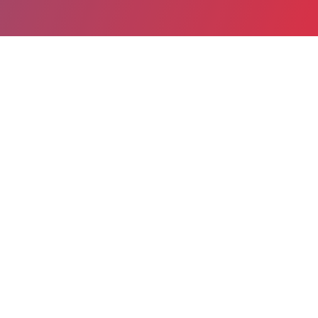
Partager
Imprimer
Informations pratiques
5 place du Souvenir
31650 Saint-Orens-de-Gameville
05 62 88 44 88
05 62 24 38 13
secretariat@labouilhe.fr
CAPACITÉ (LITS & PLACES)