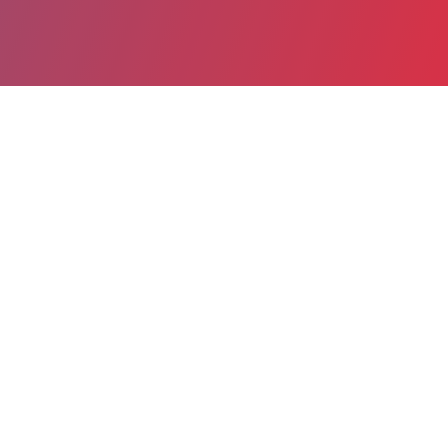
Partager
Imprimer
Informations pratiques
5, Route de Caireval
BP 8
13410 Lambesc
04 42 92 72 14
04 42 92 96 78
direction@unjardinensoleille.fr