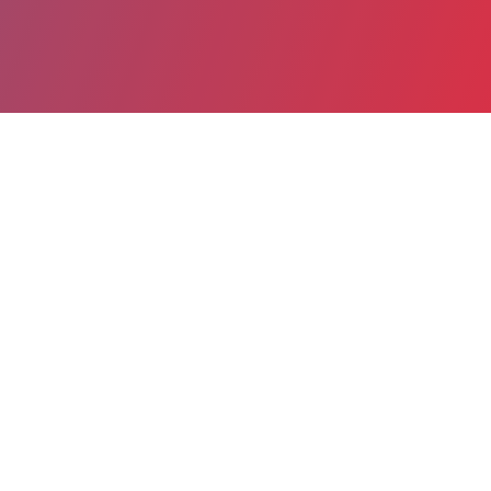
Partager
Imprimer
Informations pratiques
31, boulevard Salvador Allende
CS 40401
44819 Saint-Herblain Cedex
02 40 68 27 27
02 40 68 27 93
direction@ch-maubreuil.fr