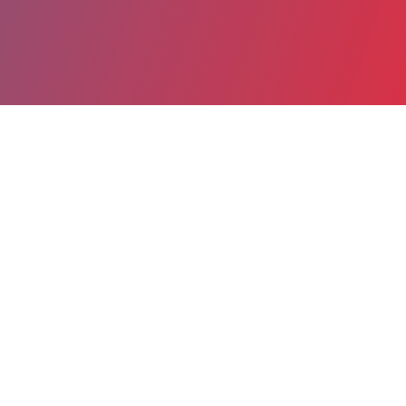
Partager
Imprimer
Informations du service
Site saint eutrope (Dax)
rue Labadie
40107 Dax
05 58 91 48 00
Spécialité(s) : Santé publique et médecine
sociale