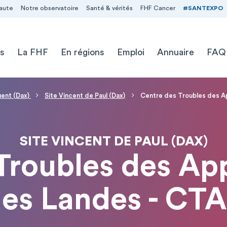
aute
Notre observatoire
Santé & vérités
FHF Cancer
#SANTEXPO
s
La FHF
En régions
Emploi
Annuaire
FAQ
gent (Dax)
Site Vincent de Paul (Dax)
Centre des Troubles des A
SITE VINCENT DE PAUL (DAX)
Troubles des Ap
es Landes - CT