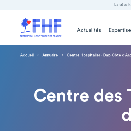
Navigation Pré-entête
Panneau de gestion des cookies
La tête h
Navigation principale
Actualités
Expertise
Fil d'Ariane
Accueil
Annuaire
Centre Hospitalier - Dax-Côte d'Ar
Centre des 
d