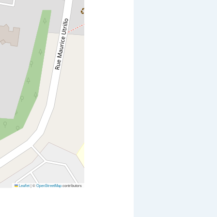
Leaflet
|
©
OpenStreetMap
contributors