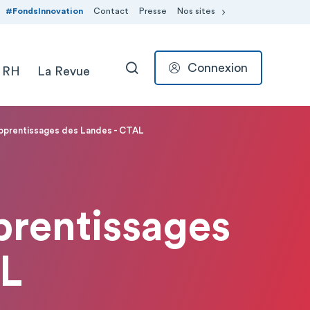
#FondsInnovation
Contact
Presse
Nos sites
Connexion
 RH
La Revue
RECHERCHER
pprentissages des Landes - CTAL
prentissages
AL