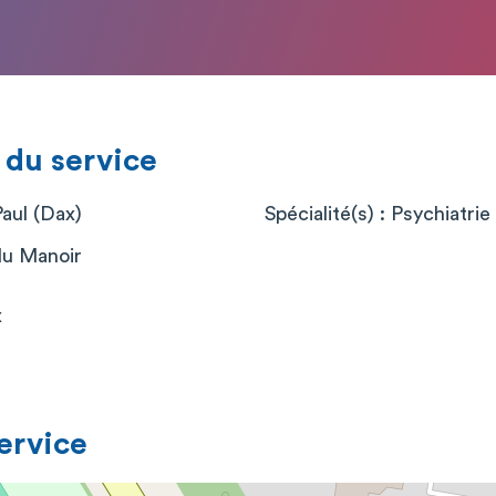
 du service
Paul (Dax)
Spécialité(s) : Psychiatrie 
du Manoir
x
service