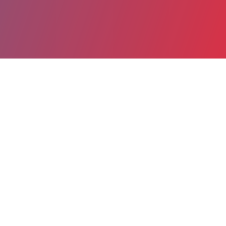
Partager
Imprimer
Informations du service
Site Vincent de Paul (Dax)
Boulevard Yves du Manoir
BP 323
40107 Dax cedex
05 58 91 46 11
Spécialité(s) : Hygiène hospitalière