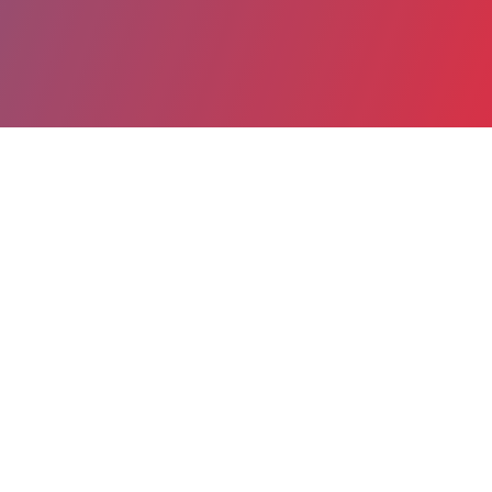
Partager
Imprimer
Informations du service
Site Vincent de Paul (Dax)
Boulevard Yves du Manoir
BP 323
40107 Dax cedex
05 58 91 48 53
Spécialité(s) : Gynécologie-obstétrique