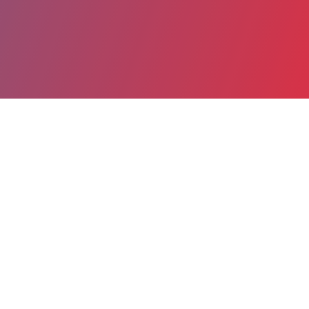
Partager
Imprimer
Informations du service
Site Vincent de Paul (Dax)
Boulevard Yves du Manoir
BP 323
40107 Dax cedex
05 58 91 48 33