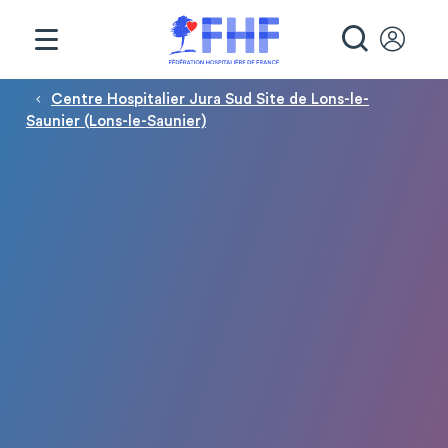
Panneau de gestion des cookies
RECHE
Fil d'Ariane
Centre Hospitalier Jura Sud Site de Lons-le-
Saunier (Lons-le-Saunier)