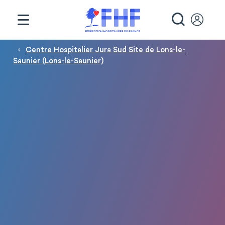
Panneau de gestion des cookies
RECHE
Fil d'Ariane
Centre Hospitalier Jura Sud Site de Lons-le-
Saunier (Lons-le-Saunier)