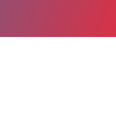
Partager
Imprimer
Informations du service
Centre Hospitalier Jura Sud Site de
Lons-le-Saunier (Lons-le-Saunier)
55 rue du Dr Jean Michel
CS 50364
39016 Lons-le-Saunier cedex