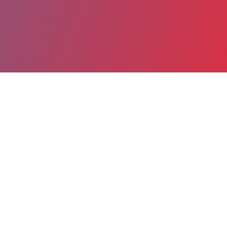
Partager
Imprimer
Informations du service
CHU Grenoble Alpes - Site NORD (La
Tronche)
boulevard de la chantourne
CS 10217 38043 Grenoble CEDEX 9
38700 La Tronche