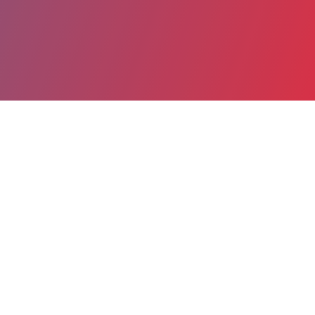
Partager
Imprimer
Informations du service
CHU Grenoble Alpes - Site NORD (La
Tronche)
boulevard de la chantourne
CS 10217 38043 Grenoble CEDEX 9
38700 La Tronche