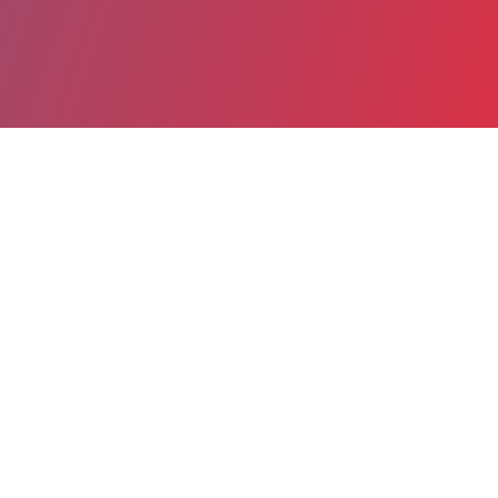
Partager
Imprimer
Informations du service
Centre Hospitalier Intercommunal
Amboise - Château-Renault Site
d'Amboise : Hôpital Robert DEBRE
(AMBOISE)
Rue des Ursulines
BP 329