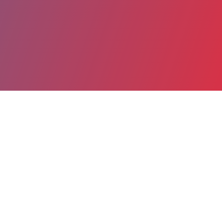
Partager
Imprimer
Informations du service
Hôpital Trousseau (Chambray-lès-
Tours)
Avenue de la République
37170 Chambray-lès-Tours