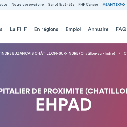
aute
Notre observatoire
Santé & vérités
FHF Cancer
#SANTEXPO
s
La FHF
En régions
Emploi
Annuaire
FAQ
'INDRE BUZANCAIS CHÂTILLON-SUR-INDRE (Chatillon-sur-Indre)
C
ITALIER DE PROXIMITE (CHATILLO
EHPAD