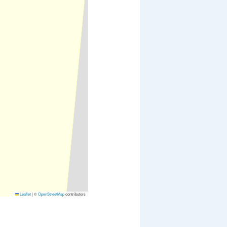
Leaflet
|
©
OpenStreetMap
contributors