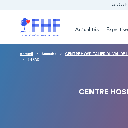
Navigation Pré-entête
Panneau de gestion des cookies
La tête h
Navigation principale
Actualités
Expertise
Fil d'Ariane
Accueil
Annuaire
CENTRE HOSPITALIER DU VAL DE L
EHPAD
CENTRE HOSP