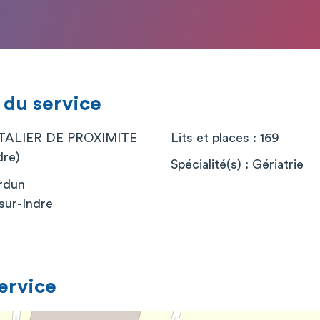
 du service
ALIER DE PROXIMITE
Lits et places : 169
dre)
Spécialité(s) : Gériatrie
erdun
sur-Indre
service