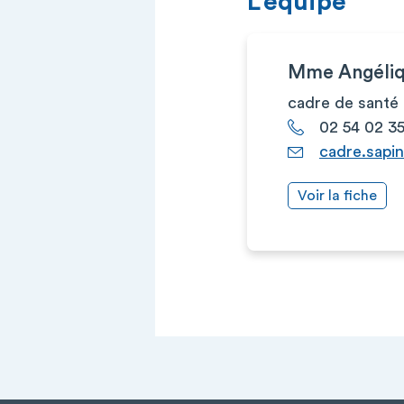
L’équipe
Mme Angéli
cadre de santé
02 54 02 3
cadre.sapin
Voir la fiche