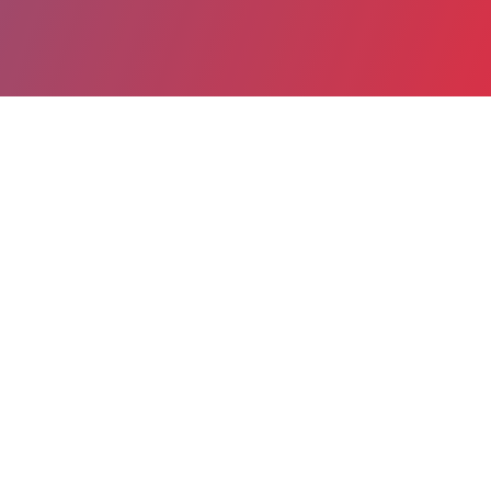
Partager
Imprimer
Informations du service
CENTRE HOSPITALIER JACQUES
LACARIN (VICHY)
Boulevard Deniere
BP 2757
03207 VICHY cedex
04 70 97 33 33