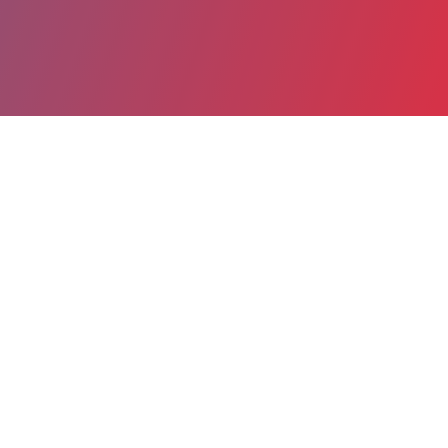
Partager
Imprimer
Informations du service
Centre hospitalier (CHATEAUROUX)
216, avenue de Verdun
BP 585
36019 CHATEAUROUX cedex
02 54 29 60 00
Spécialité(s) : Urgences