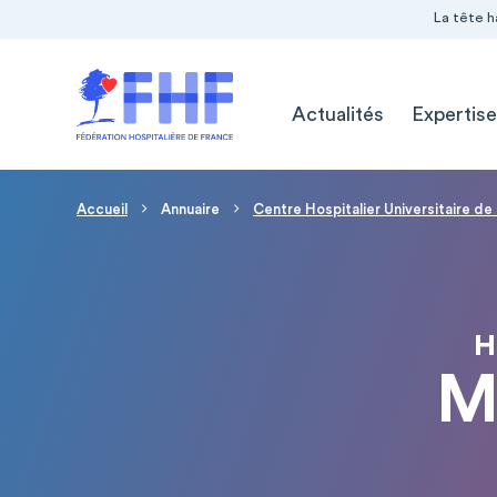
Navigation Pré-entête
Panneau de gestion des cookies
La tête h
Navigation principale
Actualités
Expertise
Fil d'Ariane
Accueil
Annuaire
Centre Hospitalier Universitaire de
H
M