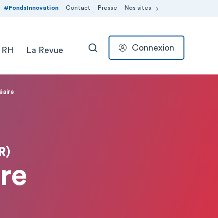
#FondsInnovation
Contact
Presse
Nos sites
Connexion
 RH
La Revue
RECHERCHER
éaire
R)
re