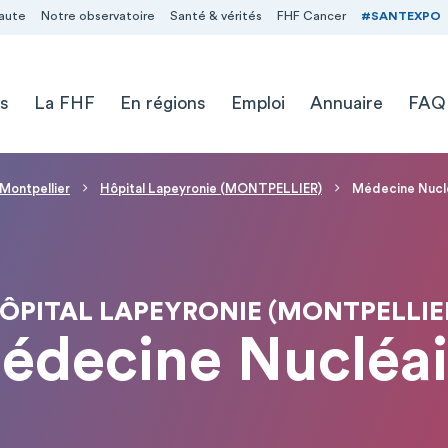
aute
Notre observatoire
Santé & vérités
FHF Cancer
#SANTEXPO
s
La FHF
En régions
Emploi
Annuaire
FAQ
 Montpellier
Hôpital Lapeyronie (MONTPELLIER)
Médecine Nucl
ÔPITAL LAPEYRONIE (MONTPELLIE
édecine Nucléai