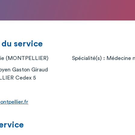
 du service
onie (MONTPELLIER)
Spécialité(s) : Médecine 
oyen Gaston Giraud
LIER Cedex 5
tpellier.fr
service