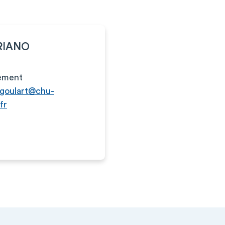
ARIANO
ement
goulart@chu-
fr