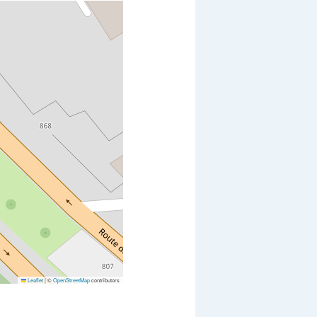
Leaflet
|
©
OpenStreetMap
contributors