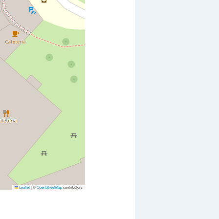
Leaflet
|
©
OpenStreetMap
contributors