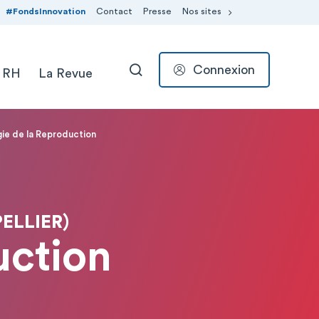
#FondsInnovation
Contact
Presse
Nos sites
Connexion
 RH
La Revue
RECHERCHER
gie de la Reproduction
ELLIER)
uction