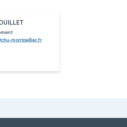
ROUILLET
ement
@chu-montpellier.fr