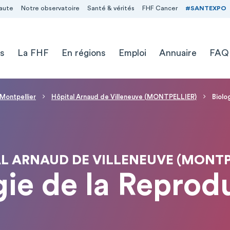
aute
Notre observatoire
Santé & vérités
FHF Cancer
#SANTEXPO
s
La FHF
En régions
Emploi
Annuaire
FAQ
 Montpellier
Hôpital Arnaud de Villeneuve (MONTPELLIER)
Biolo
L ARNAUD DE VILLENEUVE (MONTP
gie de la Reprod