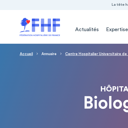
Navigation Pré-entête
Panneau de gestion des cookies
La tête h
Navigation principale
Actualités
Expertise
Fil d'Ariane
Accueil
Annuaire
Centre Hospitalier Universitaire de
HÔPITA
Biolo