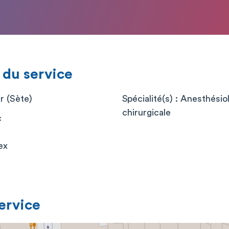
 du service
ir (Sète)
Spécialité(s) : Anesthési
chirurgicale
c
ex
service