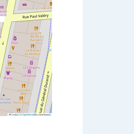
Leaflet
|
©
OpenStreetMap
contributors