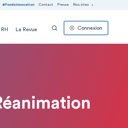
#FondsInnovation
Contact
Presse
Nos sites
Connexion
 RH
La Revue
RECHERCHER
Réanimation