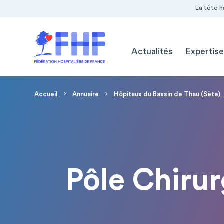
Navigation Pré-entête
Panneau de gestion des cookies
La tête h
Navigation principale
Actualités
Expertise
Fil d'Ariane
Accueil
Annuaire
Hôpitaux du Bassin de Thau (Sète)
Pôle Chiru