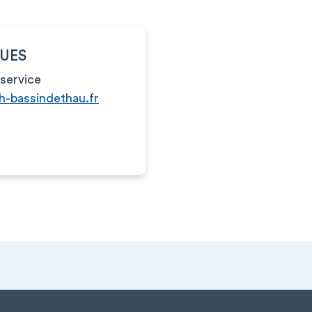
QUES
service
h-bassindethau.fr