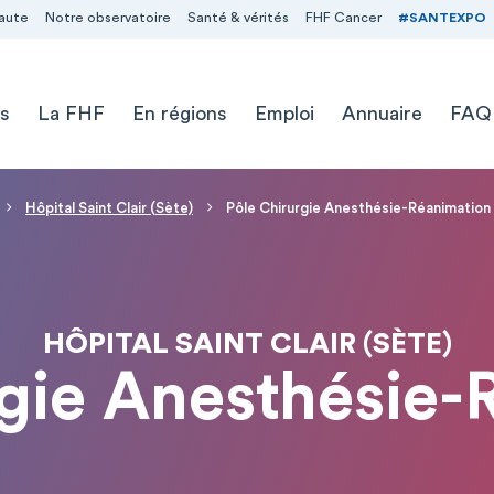
aute
Notre observatoire
Santé & vérités
FHF Cancer
#SANTEXPO
s
La FHF
En régions
Emploi
Annuaire
FAQ
Hôpital Saint Clair (Sète)
Pôle Chirurgie Anesthésie-Réanimation
HÔPITAL SAINT CLAIR (SÈTE)
rgie Anesthésie-