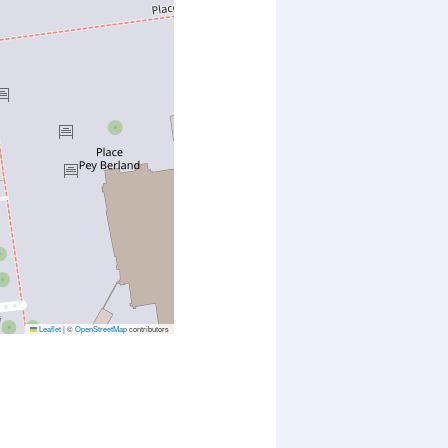
Leaflet
|
©
OpenStreetMap
contributors