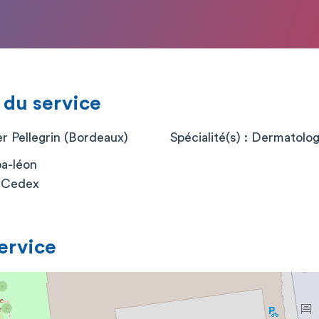
 du service
er Pellegrin (Bordeaux)
Spécialité(s) : Dermatolo
a-léon
 Cedex
service