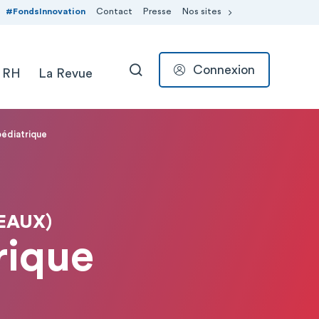
#FondsInnovation
Contact
Presse
Nos sites
Connexion
 RH
La Revue
RECHERCHER
édiatrique
EAUX)
rique