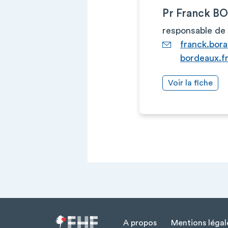
Pr Franck B
responsable de 
franck.bor
bordeaux.f
Voir la fiche
A propos
Mentions légal