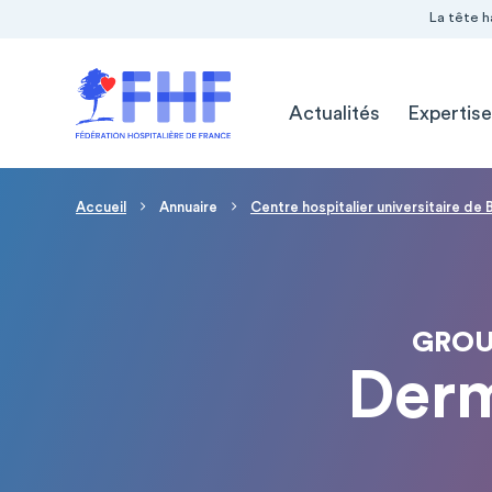
Navigation Pré-entête
Panneau de gestion des cookies
La tête h
Navigation principale
Actualités
Expertise
Fil d'Ariane
Accueil
Annuaire
Centre hospitalier universitaire de
GROU
Derm