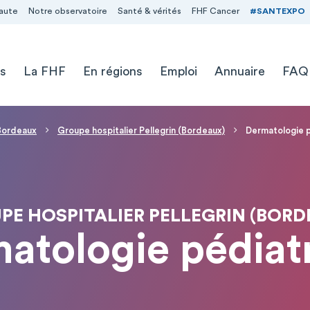
aute
Notre observatoire
Santé & vérités
FHF Cancer
#SANTEXPO
s
La FHF
En régions
Emploi
Annuaire
FAQ
 Bordeaux
Groupe hospitalier Pellegrin (Bordeaux)
Dermatologie p
PE HOSPITALIER PELLEGRIN (BORD
atologie pédiat