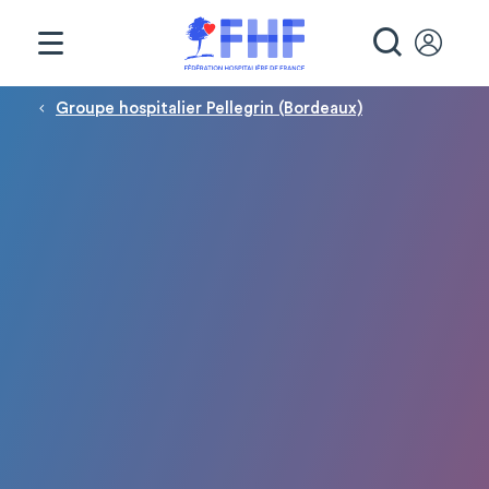
Panneau de gestion des cookies
RECHE
Fil d'Ariane
Groupe hospitalier Pellegrin (Bordeaux)