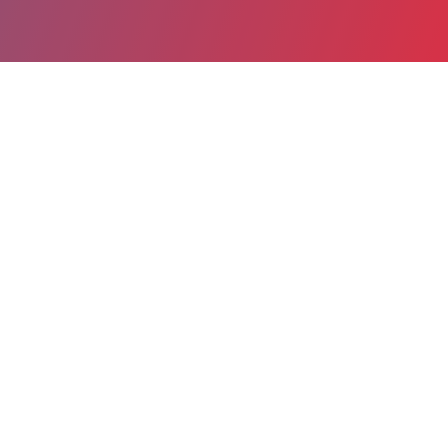
Partager
Imprimer
Informations du service
Groupe hospitalier Sud (Pessac)
avenue de Magellan
33600 Pessac
Spécialité(s) : Cardiologie
Localiser le service