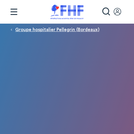
Panneau de gestion des cookies
RECHE
Fil d'Ariane
Groupe hospitalier Pellegrin (Bordeaux)