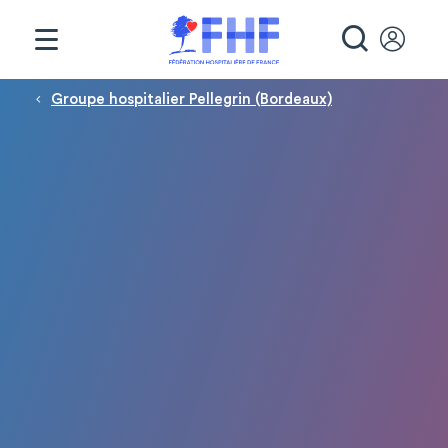
Panneau de gestion des cookies
RECHE
Fil d'Ariane
Groupe hospitalier Pellegrin (Bordeaux)