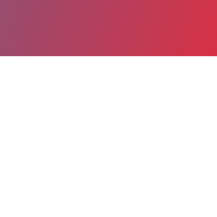
Partager
Imprimer
Informations du service
Groupe hospitalier Pellegrin
(Bordeaux)
Place Amélie Raba-léon
33076 Bordeaux Cedex
Spécialité(s) : Santé publique et médecine
sociale