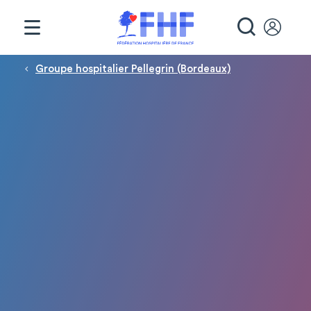
Panneau de gestion des cookies
RECHE
Fil d'Ariane
Groupe hospitalier Pellegrin (Bordeaux)