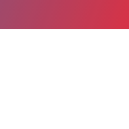
Partager
Imprimer
Informations du service
Groupe Hospitalier Saint-André
(Bordeaux)
1, rue Jean BURGUET
33075 Bordeaux
05 56 79 56 79
Spécialité(s) : Biologie médicale et