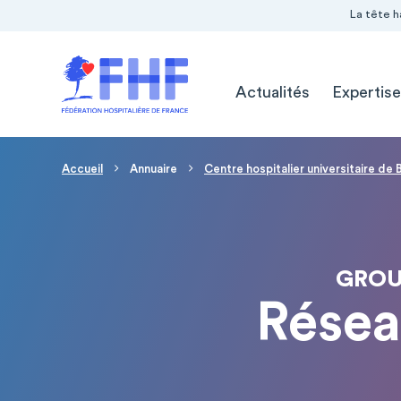
Navigation Pré-entête
Panneau de gestion des cookies
La tête h
Navigation principale
Actualités
Expertise
Fil d'Ariane
Accueil
Annuaire
Centre hospitalier universitaire de
GROU
Résea