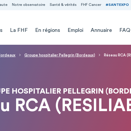
aute
Notre observatoire
Santé & vérités
FHF Cancer
#SANTEXPO
s
La FHF
En régions
Emploi
Annuaire
FAQ
 Bordeaux
Groupe hospitalier Pellegrin (Bordeaux)
Réseau RCA (R
PE HOSPITALIER PELLEGRIN (BORD
u RCA (RESILI