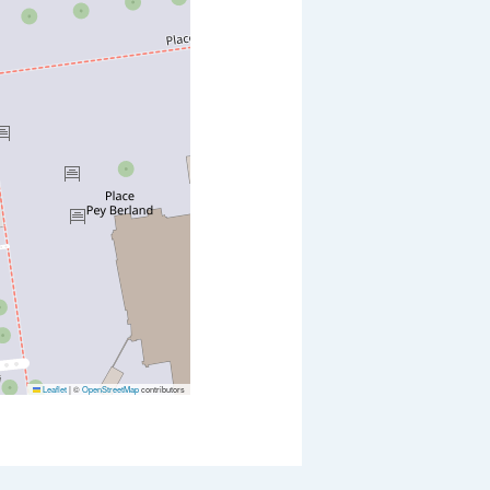
Leaflet
|
©
OpenStreetMap
contributors