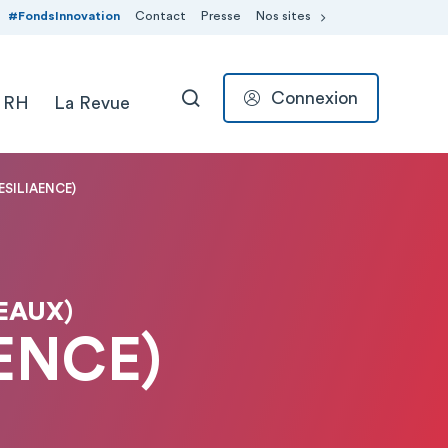
#FondsInnovation
Contact
Presse
Nos sites
Connexion
 RH
La Revue
RECHERCHER
ESILIAENCE)
EAUX)
AENCE)