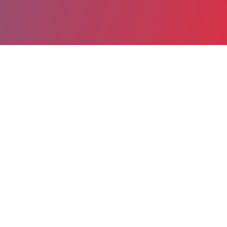
Partager
Imprimer
Informations du service
Groupe hospitalier Pellegrin
(Bordeaux)
Place Amélie Raba-léon
33076 Bordeaux Cedex
Spécialité(s) : Chirurgie infantile