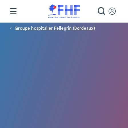
Panneau de gestion des cookies
RECHE
Fil d'Ariane
Groupe hospitalier Pellegrin (Bordeaux)