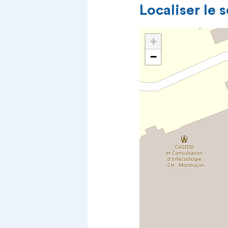
Localiser le 
+
−