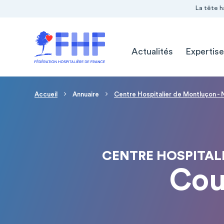
Navigation Pré-entête
Panneau de gestion des cookies
La tête h
Navigation principale
Actualités
Expertise
Fil d'Ariane
Accueil
Annuaire
Centre Hospitalier de Montluçon - N
CENTRE HOSPITAL
Cou