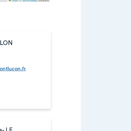
Leaflet
|
©
OpenStreetMap
contributors
RLON
ntlucon.fr
- LE