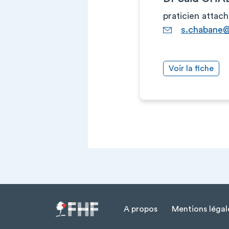
praticien attac
s.chabane@
Voir la fiche
A propos
Mentions légal
Menu Pied de page