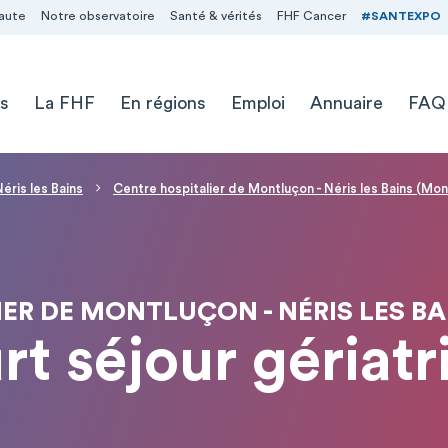
aute
Notre observatoire
Santé & vérités
FHF Cancer
#SANTEXPO
s
La FHF
En régions
Emploi
Annuaire
FAQ
éris les Bains
Centre hospitalier de Montluçon - Néris les Bains (Mon
IER DE MONTLUÇON - NÉRIS LES B
rt séjour gériatr