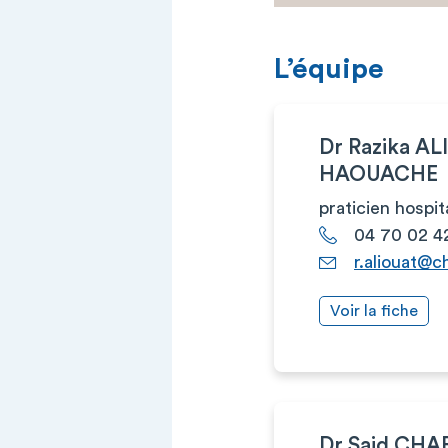
L’équipe
Dr Razika A
HAOUACHE
praticien hospit
04 70 02 4
r.aliouat@c
Voir la fiche
Dr Said CH