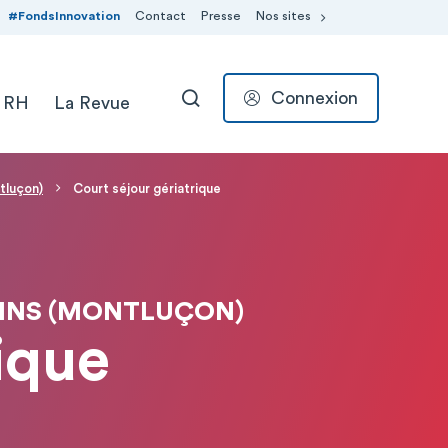
#FondsInnovation
Contact
Presse
Nos sites
Connexion
 RH
La Revue
RECHERCHER
tluçon)
Court séjour gériatrique
AINS (MONTLUÇON)
ique