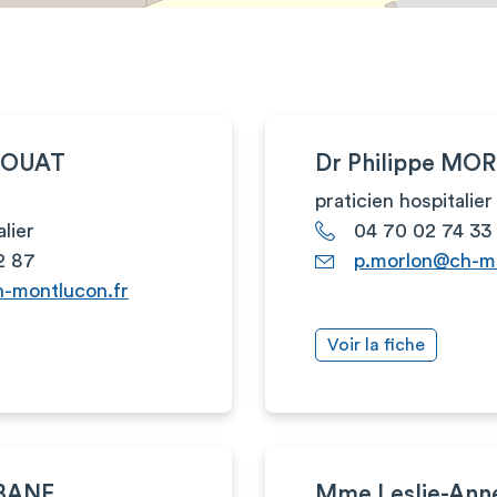
LIOUAT
Dr Philippe MO
praticien hospitalier
alier
04 70 02 74 33
2 87
p.morlon@ch-mo
h-montlucon.fr
Voir la fiche
ABANE
Mme Leslie-Anne