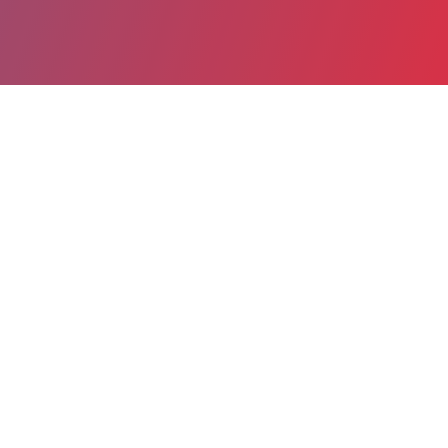
Partager
Imprimer
Informations du service
Centre hospitalier de la Haute
Gironde (Blaye)
97 rue de l'hôpital
B.P.90
33394 Blaye CEDEX
05 57 33 40 28
Lits et places : 15