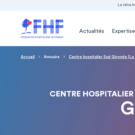
Navigation Pré-entête
Panneau de gestion des cookies
La tête h
Navigation principale
Actualités
Expertise
Fil d'Ariane
Accueil
Annuaire
Centre hospitalier Sud Gironde (La
CENTRE HOSPITALIER 
G