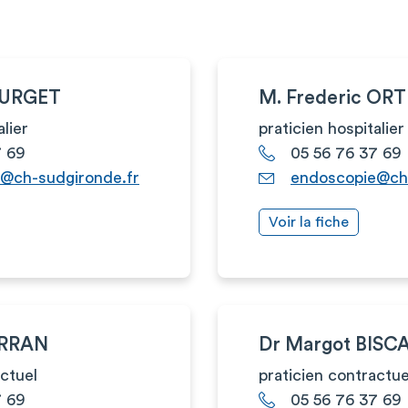
OURGET
M. Frederic ORT
alier
praticien hospitalier
7 69
05 56 76 37 69
@ch-sudgironde.fr
endoscopie@ch-
Voir la fiche
ERRAN
Dr Margot BISC
actuel
praticien contractue
7 69
05 56 76 37 69