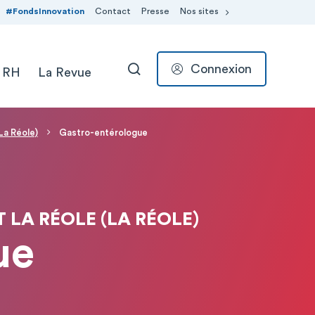
#FondsInnovation
Contact
Presse
Nos sites
Connexion
 RH
La Revue
RECHERCHER
La Réole)
Gastro-entérologue
 LA RÉOLE (LA RÉOLE)
ue