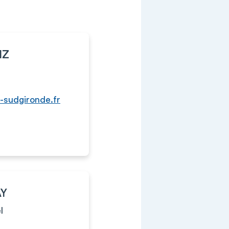
IZ
sudgironde.fr
AY
l