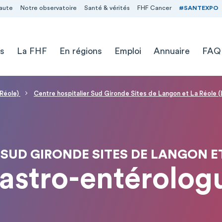
aute
Notre observatoire
Santé & vérités
FHF Cancer
#SANTEXPO
s
La FHF
En régions
Emploi
Annuaire
FAQ
 Réole)
Centre hospitalier Sud Gironde Sites de Langon et La Réole (
SUD GIRONDE SITES DE LANGON ET
astro-entérolog