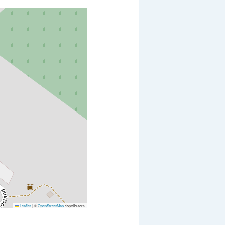
Leaflet
|
©
OpenStreetMap
contributors