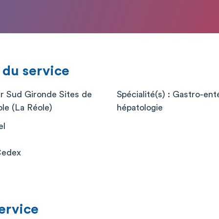
 du service
er Sud Gironde Sites de
Spécialité(s) : Gastro-ent
le (La Réole)
hépatologie
el
Cedex
service