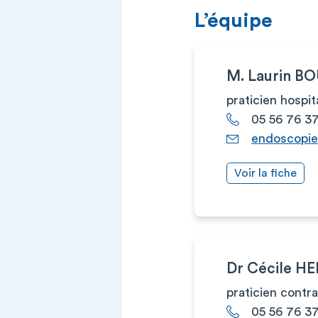
L’équipe
M. Laurin B
praticien hospit
05 56 76 3
endoscopie
Voir la fiche
Dr Cécile H
praticien contr
05 56 76 3