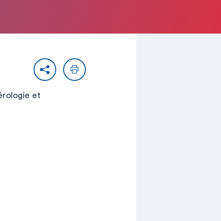
Partager
Imprimer
érologie et