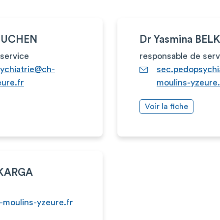
TOUCHEN
Dr Yasmina BEL
service
responsable de serv
ychiatrie@ch-
sec.pedopsychi
ure.fr
moulins-yzeure.
Voir la fiche
 KARGA
-moulins-yzeure.fr