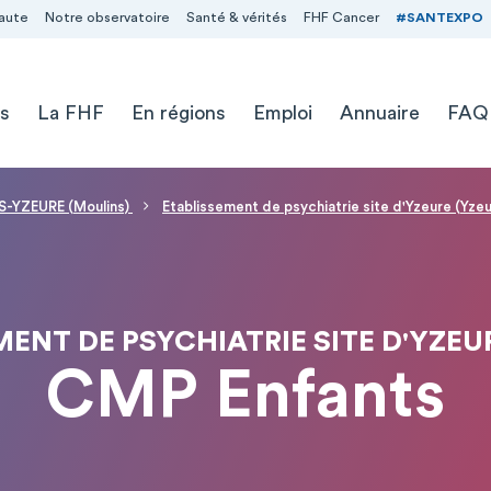
aute
Notre observatoire
Santé & vérités
FHF Cancer
#SANTEXPO
s
La FHF
En régions
Emploi
Annuaire
FAQ
-YZEURE (Moulins)
Etablissement de psychiatrie site d'Yzeure (Yzeu
ENT DE PSYCHIATRIE SITE D'YZEU
CMP Enfants