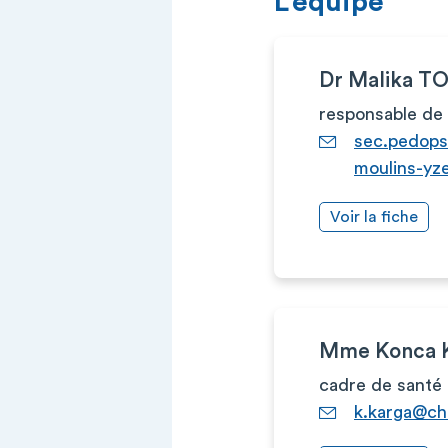
L’équipe
Dr Malika 
responsable de 
sec.pedops
moulins-yze
Voir la fiche
Mme Konca
cadre de santé
k.karga@ch