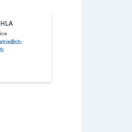
KHLA
ice
atrie@ch-
fr