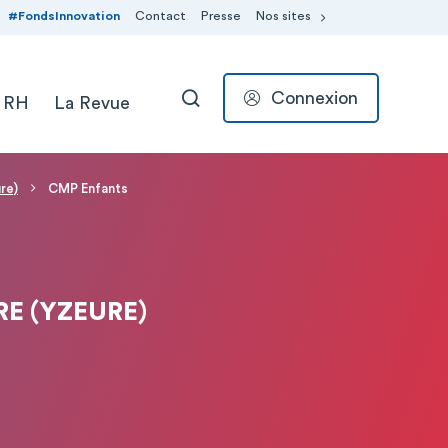
#FondsInnovation
Contact
Presse
Nos sites
Connexion
 RH
La Revue
RECHERCHER
re)
CMP Enfants
RE (YZEURE)