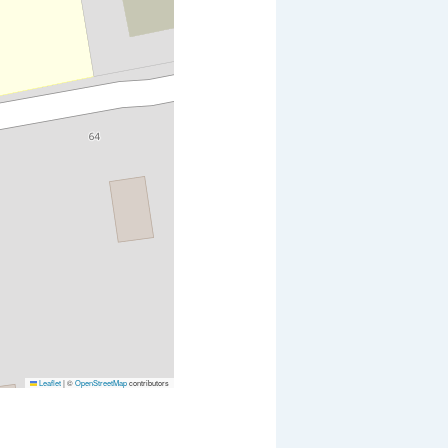
Leaflet
|
©
OpenStreetMap
contributors