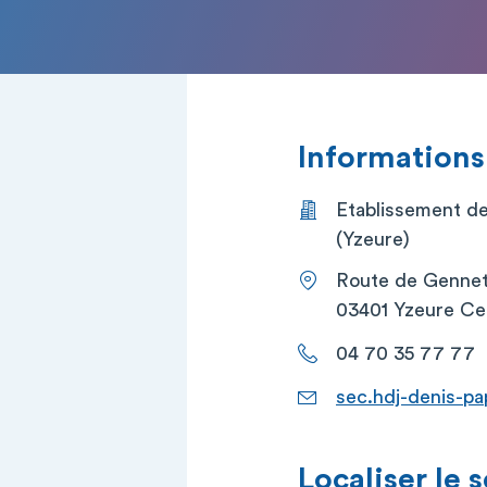
Informations
Etablissement de
(Yzeure)
Route de Gennet
03401 Yzeure C
04 70 35 77 77
sec.hdj-denis-pa
Localiser le 