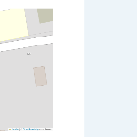
Leaflet
|
©
OpenStreetMap
contributors