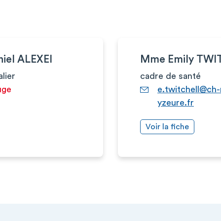
niel ALEXEI
Mme Emily TWI
alier
cadre de santé
uge
e.twitchell@ch-
yzeure.fr
Voir la fiche