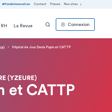
#FondsInnovation
Contact
Presse
Nos sites
Connexion
 RH
La Revue
RECHERCHER
re)
Hôpital de Jour Denis Papin et CATTP
RE (YZEURE)
in et CATTP