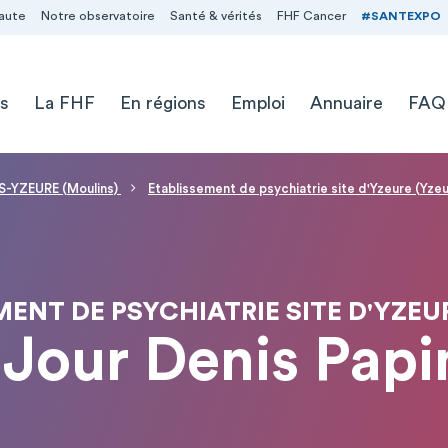
aute
Notre observatoire
Santé & vérités
FHF Cancer
#SANTEXPO
s
La FHF
En régions
Emploi
Annuaire
FAQ
-YZEURE (Moulins)
Etablissement de psychiatrie site d'Yzeure (Yzeu
ENT DE PSYCHIATRIE SITE D'YZEU
 Jour Denis Pap