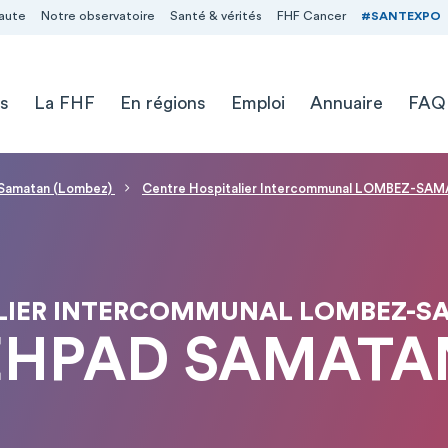
aute
Notre observatoire
Santé & vérités
FHF Cancer
#SANTEXPO
s
La FHF
En régions
Emploi
Annuaire
FAQ
- Samatan (Lombez)
Centre Hospitalier Intercommunal LOMBEZ-SA
LIER INTERCOMMUNAL LOMBEZ-S
EHPAD SAMATA