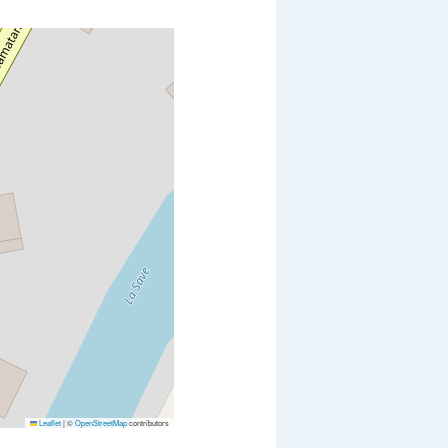
Leaflet
|
©
OpenStreetMap
contributors