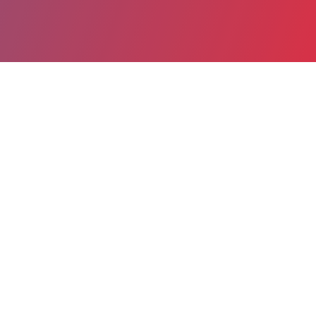
Partager
Imprimer
Informations du service
Hôpital Rangueil (Toulouse)
1 avenue du Professeur Jean Pouhlès
TSA 50032
31059 Toulouse Cedex 9
05 61 32 27 95
05 61 32 21 67