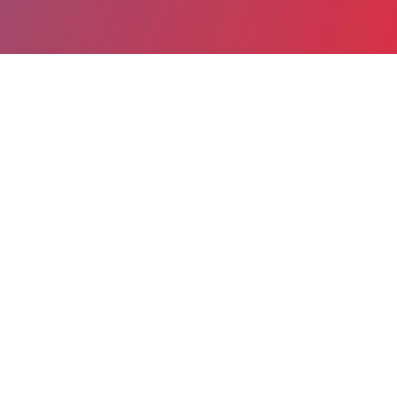
Partager
Imprimer
Informations du service
Hôpital Rangueil (Toulouse)
1 avenue du Professeur Jean Pouhlès
TSA 50032
31059 Toulouse Cedex 9
05 61 32 26 55
05 61 32 29 59
Spécialité(s) : Chirurgie vasculaire