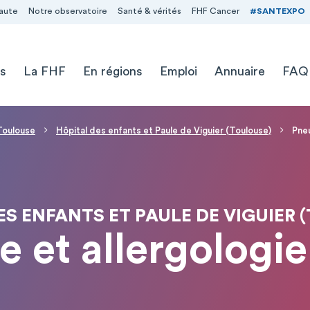
aute
Notre observatoire
Santé & vérités
FHF Cancer
#SANTEXPO
s
La FHF
En régions
Emploi
Annuaire
FAQ
 Toulouse
Hôpital des enfants et Paule de Viguier (Toulouse)
Pneu
ES ENFANTS ET PAULE DE VIGUIER 
 et allergologie