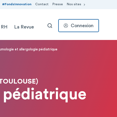
#FondsInnovation
Contact
Presse
Nos sites
Connexion
 RH
La Revue
RECHERCHER
mologie et allergologie pédiatrique
(TOULOUSE)
 pédiatrique