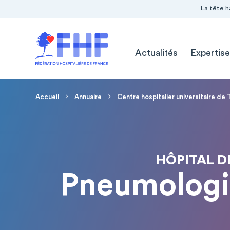
Navigation Pré-entête
Panneau de gestion des cookies
La tête h
Navigation principale
Actualités
Expertise
Fil d'Ariane
Accueil
Annuaire
Centre hospitalier universitaire de
HÔPITAL D
Pneumologie