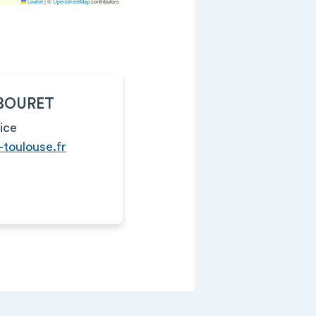
Leaflet
|
©
OpenStreetMap
contributors
ABOURET
ice
toulouse.fr