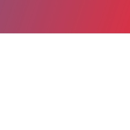
Partager
Imprimer
Informations du service
Hôpital des enfants et Paule de
Viguier (Toulouse)
330 avenue de Grande-Bretagne
TSA 70034
31059 Toulouse cedex 9
05 34 55 85 55