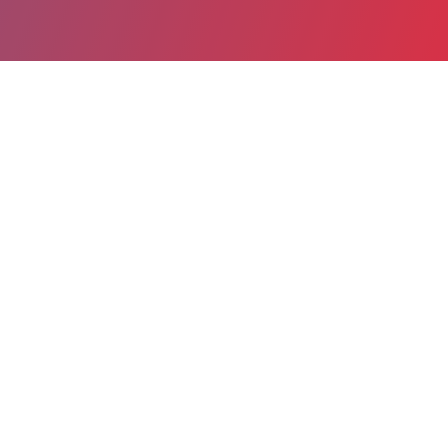
Partager
Imprimer
Informations du service
Hôpital des enfants et Paule de
Viguier (Toulouse)
330 avenue de Grande-Bretagne
TSA 70034
31059 Toulouse cedex 9
05 34 55 87 42
05 34 55 84 12