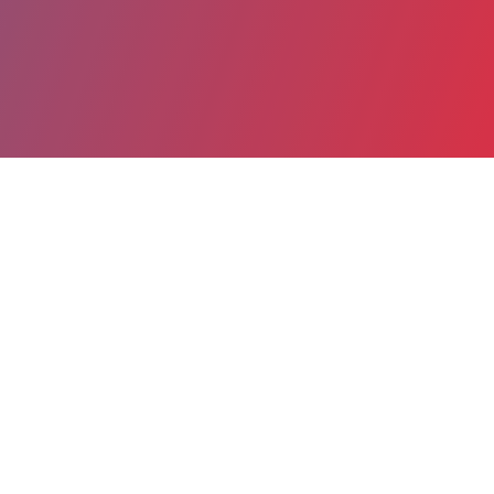
Partager
Imprimer
Informations du service
Centre hospitalier Site de Quimper
(Quimper)
14 bis avenue Yves Thépot
BP 1757
29107 Quimper cedex