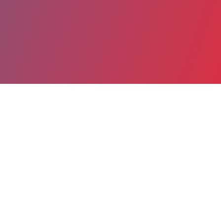
Partager
Imprimer
Informations du service
Centre hospitalier Site de Quimper
(Quimper)
14 bis avenue Yves Thépot
BP 1757