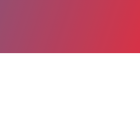
Partager
Imprimer
Informations du service
Centre hospitalier Site de Quimper
(Quimper)
14 bis avenue Yves Thépot
BP 1757