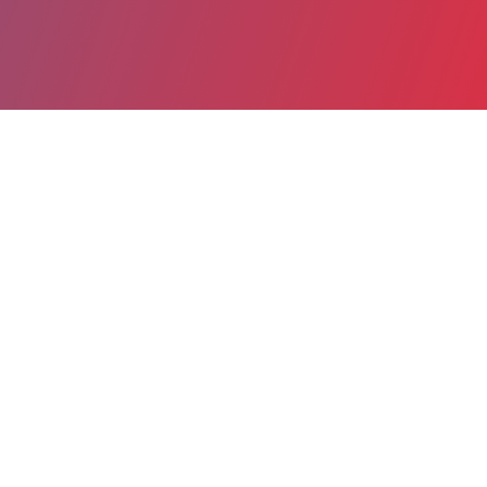
Partager
Imprimer
Informations du service
Centre hospitalier Henri Ey
(Bonneval)
32, rue de la Grève
28800 Bonneval
02 37 66 15 56
02 37 66 47 43