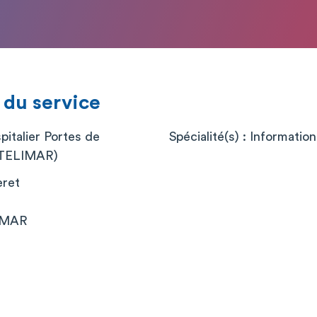
 du service
italier Portes de
Spécialité(s) : Informatio
TELIMAR)
eret
IMAR