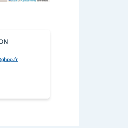
Leaflet
|
©
OpenStreetMap
contributors
LON
@ghpp.fr