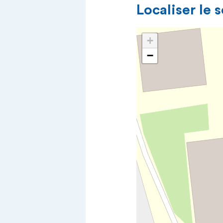
Localiser le 
+
−