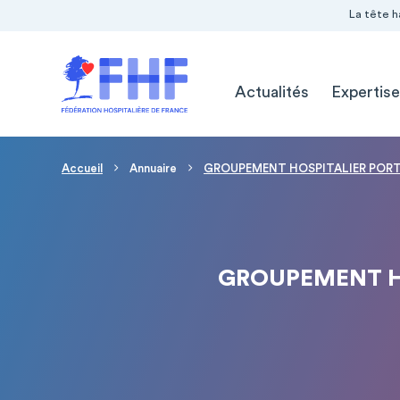
Navigation Pré-entête
Panneau de gestion des cookies
La tête h
Navigation principale
Actualités
Expertise
Fil d'Ariane
Accueil
Annuaire
GROUPEMENT HOSPITALIER PORTE
GROUPEMENT H