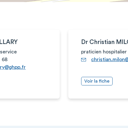
ALLARY
Dr Christian MI
service
praticien hospitalier
2 68
christian.milon
ary@ghpp.fr
Voir la fiche