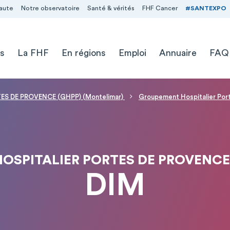
aute
Notre observatoire
Santé & vérités
FHF Cancer
#SANTEXPO
s
La FHF
En régions
Emploi
Annuaire
FAQ
S DE PROVENCE (GHPP) (Montelimar)
Groupement Hospitalier Po
OSPITALIER PORTES DE PROVENCE
DIM