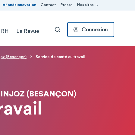
#FondsInnovation
Contact
Presse
Nos sites
Connexion
 RH
La Revue
RECHERCHER
njoz (Besançon)
Service de santé au travail
MINJOZ (BESANÇON)
ravail