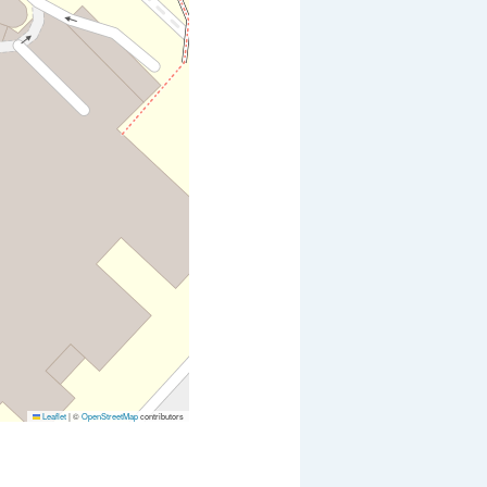
Leaflet
|
©
OpenStreetMap
contributors