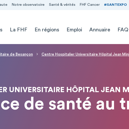
aute
Notre observatoire
Santé & vérités
FHF Cancer
#SANTEXPO
s
La FHF
En régions
Emploi
Annuaire
FAQ
sitaire de Besançon
Centre Hospitalier Universitaire Hôpital Jean Mi
ER UNIVERSITAIRE HÔPITAL JEAN 
ce de santé au t