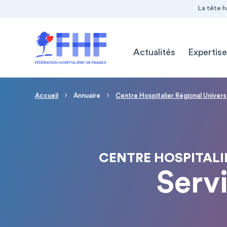
Navigation Pré-entête
Panneau de gestion des cookies
La tête h
Navigation principale
Actualités
Expertise
Fil d'Ariane
Accueil
Annuaire
Centre Hospitalier Régional Univer
CENTRE HOSPITALI
Servi