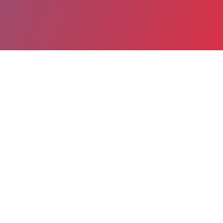
Partager
Imprimer
Informations du service
Centre Hospitalier Universitaire
Hôpital Jean Minjoz (Besançon)
3 boulevard Fleming
25030 Besançon
03 81 21 86 98
03 81 21 86 68