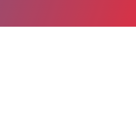
Partager
Imprimer
Informations du service
Centre Hospitalier Universitaire
Hôpital Jean Minjoz (Besançon)
3 boulevard Fleming
25030 Besançon
03 81 66 82 32
hemato-secretariat@chu-besancon.fr